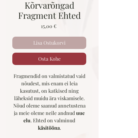
Kõrvarõngad
Fragment Ehted
Price
15,00 €
Lisa Ostukorvi
Osta Kohe
Fragmendid on valmistatud vaid
nõudest, mis enam ei leia
kasutust, on katkised ning
läheksid muidu ära viskamisele.
Nõud oleme saanud annetustena
ja meie oleme neile andnud
uue
elu
. Ehted on valminud
käsitööna
.