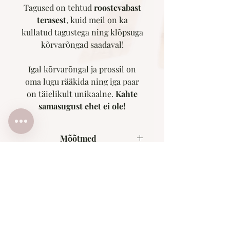
Tagused on tehtud
roostevabast
terasest
, kuid meil on ka
kullatud tagustega ning klõpsuga
kõrvarõngad saadaval!
Igal kõrvarõngal ja prossil on
oma lugu rääkida ning iga paar
on täielikult unikaalne.
Kahte
samasugust ehet ei ole!
Mõõtmed
2.5x2.3m
Kaal
2g
Miks Meie ehted erilised on?
Käsitöö
Eesti Disain