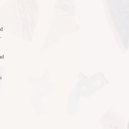
ud
u
.
ud
n