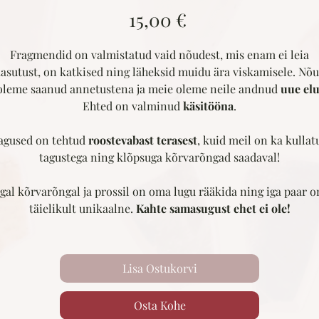
Price
15,00 €
Fragmendid on valmistatud vaid nõudest, mis enam ei leia
asutust, on katkised ning läheksid muidu ära viskamisele. Nõ
oleme saanud annetustena ja meie oleme neile andnud
uue el
Ehted on valminud
käsitööna
.
agused on tehtud
roostevabast terasest
, kuid meil on ka kullat
tagustega ning klõpsuga kõrvarõngad saadaval!
Igal kõrvarõngal ja prossil on oma lugu rääkida ning iga paar o
täielikult unikaalne.
Kahte samasugust ehet ei ole!
Lisa Ostukorvi
Osta Kohe