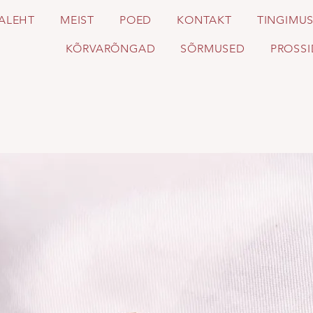
ALEHT
MEIST
POED
KONTAKT
TINGIMU
KÕRVARÕNGAD
SÕRMUSED
PROSSI