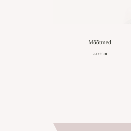
Mõõtmed
2.1x2cm