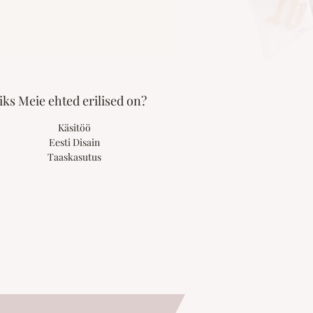
ks Meie ehted erilised on?
Käsitöö
Eesti Disain
Taaskasutus