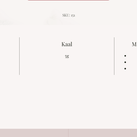
SKU: 151
Kaal
Mi
5g