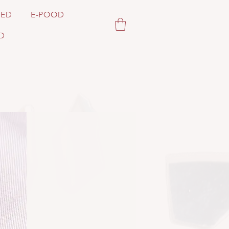
SED
E-POOD
D